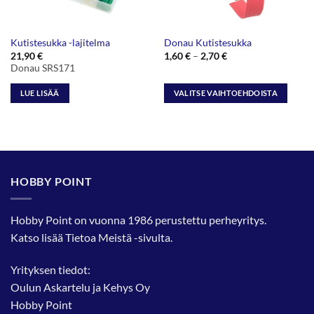
Kutistesukka -lajitelma
Donau Kutistesukka
Hintaluokka:
21,90
€
1,60
€
–
2,70
€
1,60 €
Donau SRS171
-
2,70 €
LUE LISÄÄ
VALITSE VAIHTOEHDOISTA
Tällä
tuotteella
on
useampi
muunnelma.
HOBBY POINT
Voit
tehdä
valinnat
Hobby Point on vuonna 1986 perustettu perheyritys.
tuotteen
Katso lisää
Tietoa Meistä
-sivulta.
sivulla.
Yrityksen tiedot:
Oulun Askartelu ja Kehys Oy
Hobby Point