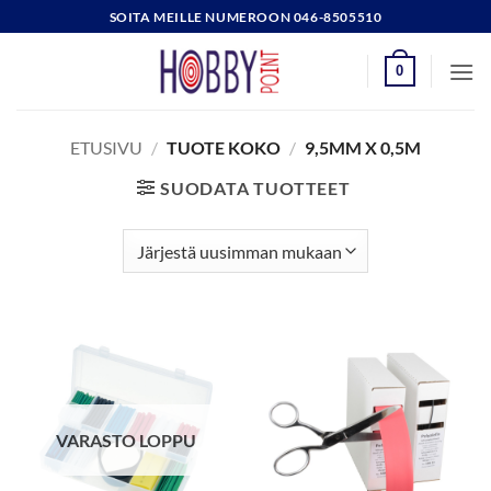
Skip
SOITA MEILLE NUMEROON 046-8505510
to
content
0
ETUSIVU
/
TUOTE KOKO
/
9,5MM X 0,5M
SUODATA TUOTTEET
VARASTO LOPPU