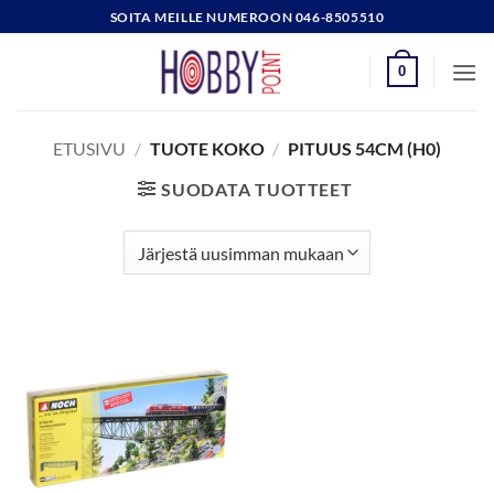
Skip
SOITA MEILLE NUMEROON 046-8505510
to
content
0
ETUSIVU
/
TUOTE KOKO
/
PITUUS 54CM (H0)
SUODATA TUOTTEET