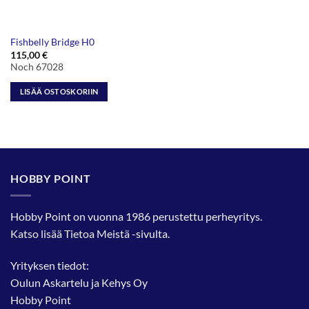
Fishbelly Bridge H0
115,00
€
Noch 67028
LISÄÄ OSTOSKORIIN
HOBBY POINT
Hobby Point on vuonna 1986 perustettu perheyritys.
Katso lisää
Tietoa Meistä
-sivulta.
Yrityksen tiedot:
Oulun Askartelu ja Kehys Oy
Hobby Point