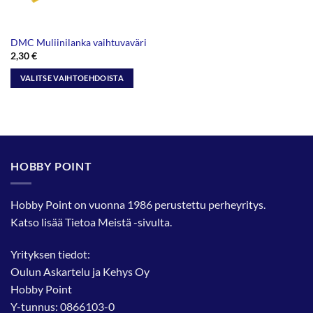
DMC Muliinilanka vaihtuvaväri
2,30
€
VALITSE VAIHTOEHDOISTA
Tällä
tuotteella
on
useampi
muunnelma.
HOBBY POINT
Voit
tehdä
valinnat
Hobby Point on vuonna 1986 perustettu perheyritys.
tuotteen
Katso lisää
Tietoa Meistä
-sivulta.
sivulla.
Yrityksen tiedot:
Oulun Askartelu ja Kehys Oy
Hobby Point
Y-tunnus: 0866103-0