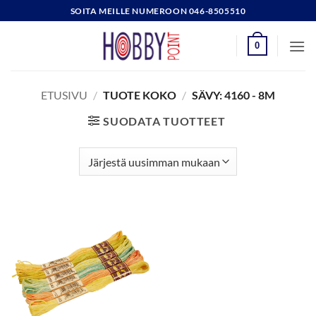
Skip
SOITA MEILLE NUMEROON 046-8505510
to
content
0
ETUSIVU
/
TUOTE KOKO
/
SÄVY: 4160 - 8M
SUODATA TUOTTEET