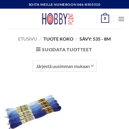
Skip
SOITA MEILLE NUMEROON 046-8505510
to
content
0
ETUSIVU
/
TUOTE KOKO
/
SÄVY: 535 - 8M
SUODATA TUOTTEET