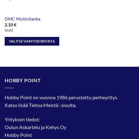
DMC Muliinilanka
2,10
€
testi
VALITSE VAIHTOEHDOISTA
Tällä
tuotteella
on
useampi
muunnelma.
HOBBY POINT
Voit
tehdä
valinnat
Hobby Point on vuonna 1986 perustettu perheyritys.
tuotteen
Katso lisää
Tietoa Meistä
-sivulta.
sivulla.
Yrityksen tiedot:
Oulun Askartelu ja Kehys Oy
Hobby Point