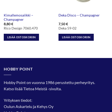
Kimallemosaiikki –
Deka Disco – Champagner
Champagner
8,80
€
7,50
€
Rico Design 7060.470
Deka 59-02
LISÄÄ OSTOSKORIIN
LISÄÄ OSTOSKORIIN
HOBBY POINT
Hobby Point on vuonna 1986 perustettu perheyritys.
Katso lisää
Tietoa Meistä
-sivulta.
Yrityksen tiedot:
Oulun Askartelu ja Kehys Oy