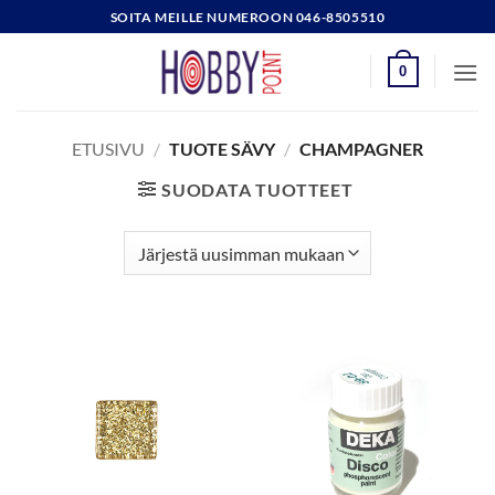
Skip
SOITA MEILLE NUMEROON 046-8505510
to
content
0
ETUSIVU
/
TUOTE SÄVY
/
CHAMPAGNER
SUODATA TUOTTEET