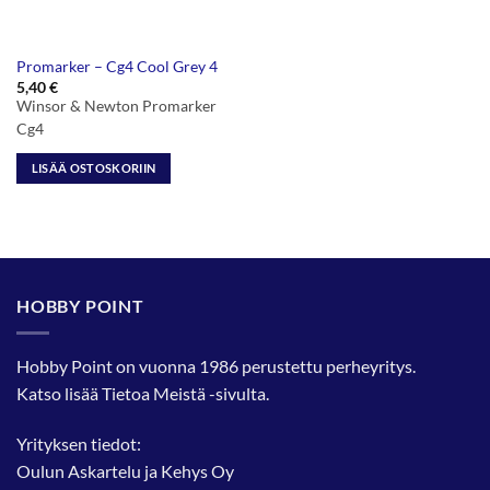
Promarker – Cg4 Cool Grey 4
5,40
€
Winsor & Newton Promarker
Cg4
LISÄÄ OSTOSKORIIN
HOBBY POINT
Hobby Point on vuonna 1986 perustettu perheyritys.
Katso lisää
Tietoa Meistä
-sivulta.
Yrityksen tiedot:
Oulun Askartelu ja Kehys Oy