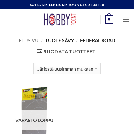
Skip
SOITA MEILLE NUMEROON 046-8505510
to
content
0
ETUSIVU
/
TUOTE SÄVY
/
FEDERAL ROAD
SUODATA TUOTTEET
VARASTO LOPPU