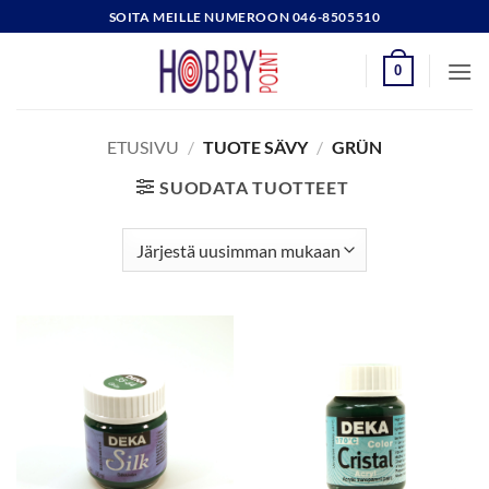
Skip
SOITA MEILLE NUMEROON 046-8505510
to
content
0
ETUSIVU
/
TUOTE SÄVY
/
GRÜN
SUODATA TUOTTEET