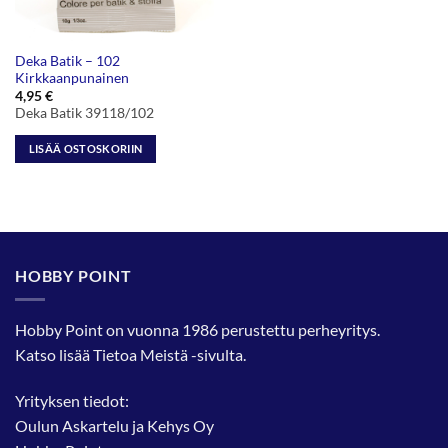
Deka Batik – 102
Kirkkaanpunainen
4,95
€
Deka Batik 39118/102
LISÄÄ OSTOSKORIIN
HOBBY POINT
Hobby Point on vuonna 1986 perustettu perheyritys.
Katso lisää
Tietoa Meistä
-sivulta.
Yrityksen tiedot:
Oulun Askartelu ja Kehys Oy