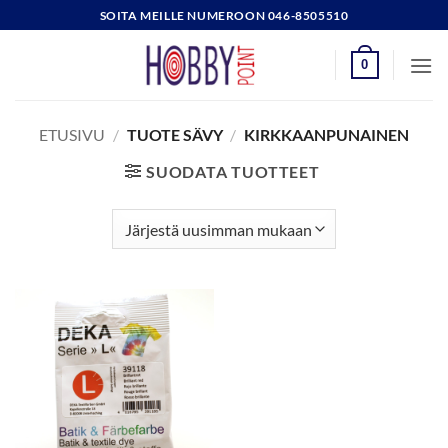
Skip
SOITA MEILLE NUMEROON 046-8505510
to
content
0
ETUSIVU
/
TUOTE SÄVY
/
KIRKKAANPUNAINEN
SUODATA TUOTTEET