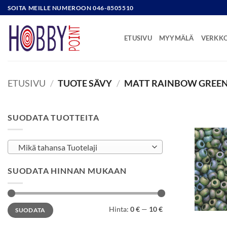
Skip
SOITA MEILLE NUMEROON 046-8505510
to
content
ETUSIVU
MYYMÄLÄ
VERKK
ETUSIVU
/
TUOTE SÄVY
/
MATT RAINBOW GREE
SUODATA TUOTTEITA
Mikä tahansa Tuotelaji
SUODATA HINNAN MUKAAN
Minimihinta
Maksimihinta
Hinta:
0 €
—
10 €
SUODATA