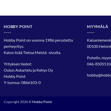
HOBBY POINT
MYYMÄLÄ
Hobby Point on vuonna 1986 perustettu
Kaisaniemenk
perheyritys.
00100 Helsink
Katso lisää
Tietoa Meistä
-sivulta.
Puhelin, myy
Yrityksen tiedot:
046-8505510
Oulun Askartelu ja Kehys Oy
hobby@hobbyp
Hobby Point
Y-tunnus: 0866103-0
Copyright 2026 ©
Hobby Point