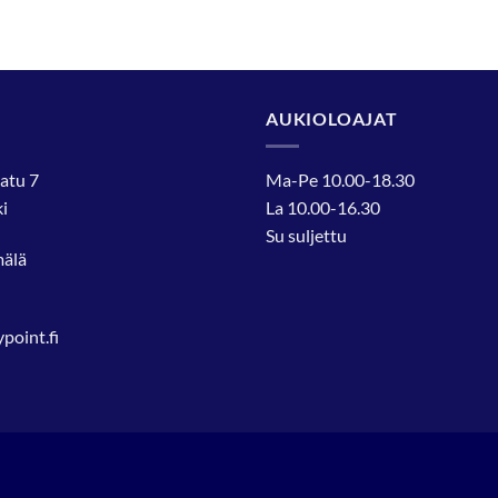
AUKIOLOAJAT
atu 7
Ma-Pe 10.00-18.30
i
La 10.00-16.30
Su suljettu
mälä
oint.fi