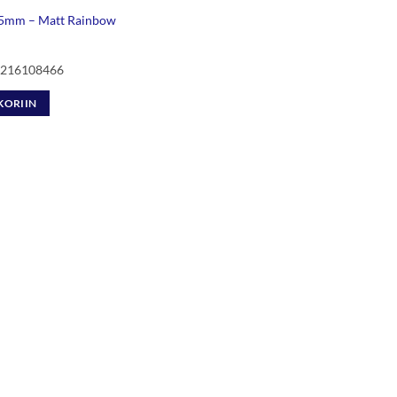
,5mm – Matt Rainbow
l 216108466
KORIIN