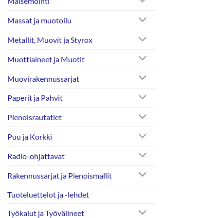
Maisemointi
Massat ja muotoilu
Metallit, Muovit ja Styrox
Muottiaineet ja Muotit
Muovirakennussarjat
Paperit ja Pahvit
Pienoisrautatiet
Puu ja Korkki
Radio-ohjattavat
Rakennussarjat ja Pienoismallit
Tuoteluettelot ja -lehdet
Työkalut ja Työvälineet