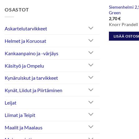
Siemenhelmi 2
OSASTOT
Green
2,70
€
Knorr Prandel
Askartelutarvikkeet
LISÄÄ OSTOS
Helmet ja Koruosat
Kankaanpaino ja -värjäys
Käsityö ja Ompelu
Kynäruiskut ja tarvikkeet
Kynät, Liidut ja Piirtäminen
Leijat
Liimat ja Teipit
Maalit ja Maalaus