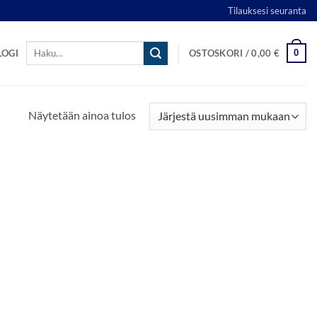
Tilauksesi seuranta
Etsi:
0
LOGI
OSTOSKORI /
0,00
€
Näytetään ainoa tulos