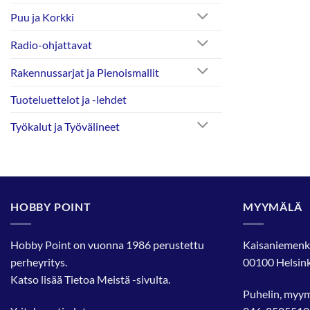
Puu ja Korkki
Radio-ohjattavat
Rakennussarjat ja Pienoismallit
Tuoteluettelot ja -lehdet
Työkalut ja Työvälineet
HOBBY POINT
MYYMÄLÄ
Hobby Point on vuonna 1986 perustettu
Kaisaniemenk
perheyritys.
00100 Helsink
Katso lisää
Tietoa Meistä
-sivulta.
Puhelin, myy