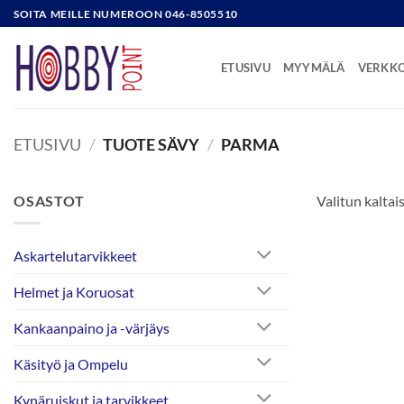
Skip
SOITA MEILLE NUMEROON 046-8505510
to
content
ETUSIVU
MYYMÄLÄ
VERKK
ETUSIVU
/
TUOTE SÄVY
/
PARMA
OSASTOT
Valitun kaltais
Askartelutarvikkeet
Helmet ja Koruosat
Kankaanpaino ja -värjäys
Käsityö ja Ompelu
Kynäruiskut ja tarvikkeet