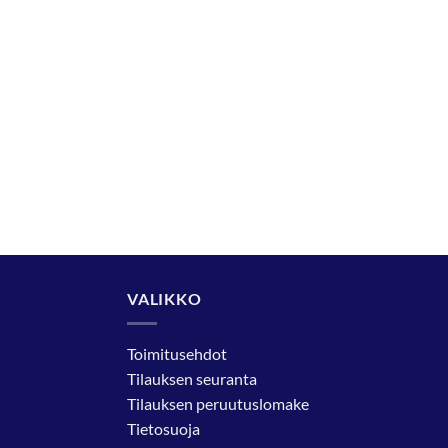
VALIKKO
Toimitusehdot
Tilauksen seuranta
Tilauksen peruutuslomake
Tietosuoja