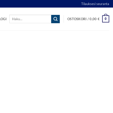
Tilauksesi seuranta
Etsi:
0
LOGI
OSTOSKORI /
0,00
€