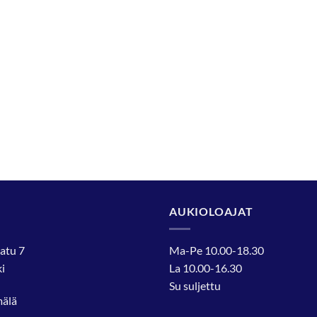
AUKIOLOAJAT
atu 7
Ma-Pe 10.00-18.30
i
La 10.00-16.30
Su suljettu
mälä