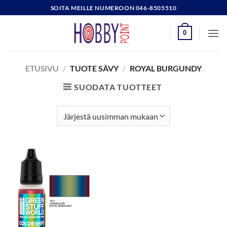
Skip
SOITA MEILLE NUMEROON 046-8505510
to
content
0
ETUSIVU
/
TUOTE SÄVY
/
ROYAL BURGUNDY
SUODATA TUOTTEET