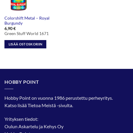
Colorshift Metal – Royal
Burgundy
6,90
€
Green Stuff World 1671
LISÄÄ OSTOSKORIIN
HOBBY POINT
Hobby Point on vuonna 1986 perustettu perheyritys.
Katso lisää
Tietoa Meistä
-sivulta.
Yrityksen tiedot:
Oulun Askartelu ja Kehys Oy