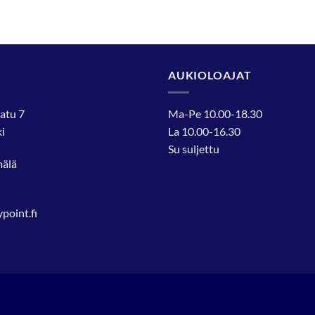
AUKIOLOAJAT
atu 7
Ma-Pe 10.00-18.30
i
La 10.00-16.30
Su suljettu
mälä
oint.fi