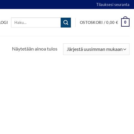
Tilauksesi seuranta
Etsi:
0
LOGI
OSTOSKORI /
0,00
€
Näytetään ainoa tulos