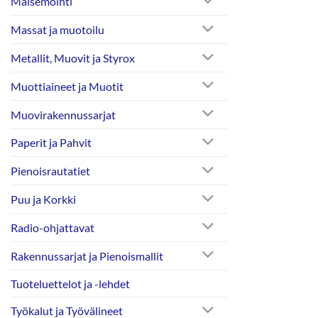
Maisemointi
Massat ja muotoilu
Metallit, Muovit ja Styrox
Muottiaineet ja Muotit
Muovirakennussarjat
Paperit ja Pahvit
Pienoisrautatiet
Puu ja Korkki
Radio-ohjattavat
Rakennussarjat ja Pienoismallit
Tuoteluettelot ja -lehdet
Työkalut ja Työvälineet