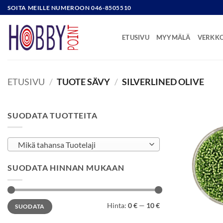
Skip
SOITA MEILLE NUMEROON 046-8505510
to
content
ETUSIVU
MYYMÄLÄ
VERKK
ETUSIVU
/
TUOTE SÄVY
/
SILVERLINED OLIVE
SUODATA TUOTTEITA
Mikä tahansa Tuotelaji
SUODATA HINNAN MUKAAN
Minimihinta
Maksimihinta
Hinta:
0 €
—
10 €
SUODATA