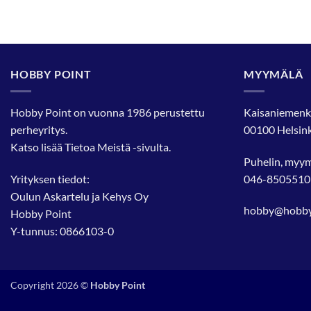
HOBBY POINT
MYYMÄLÄ
Hobby Point on vuonna 1986 perustettu
Kaisaniemenk
perheyritys.
00100 Helsink
Katso lisää
Tietoa Meistä
-sivulta.
Puhelin, myy
Yrityksen tiedot:
046-8505510
Oulun Askartelu ja Kehys Oy
hobby@hobbyp
Hobby Point
Y-tunnus: 0866103-0
Copyright 2026 ©
Hobby Point