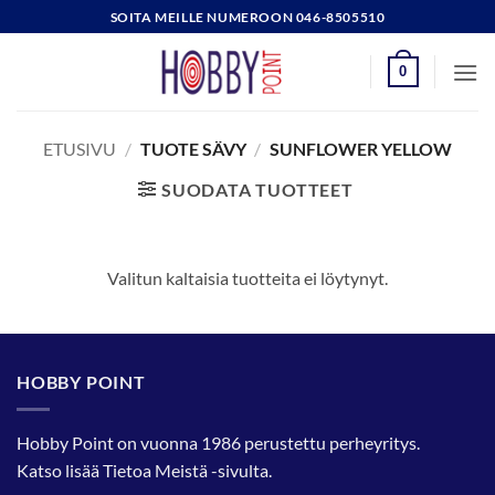
Skip
SOITA MEILLE NUMEROON 046-8505510
to
content
0
ETUSIVU
/
TUOTE SÄVY
/
SUNFLOWER YELLOW
SUODATA TUOTTEET
Valitun kaltaisia tuotteita ei löytynyt.
HOBBY POINT
Hobby Point on vuonna 1986 perustettu perheyritys.
Katso lisää
Tietoa Meistä
-sivulta.