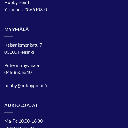
Hobby Point
Y-tunnus: 0866103-0
MYYMÄLÄ
Kaisaniemenkatu 7
00100 Helsinki
Puhelin, myymälä
046-8505510
hobby@hobbypoint.fi
AUKIOLOAJAT
Ma-Pe 10.00-18.30
La 10.00-16.30