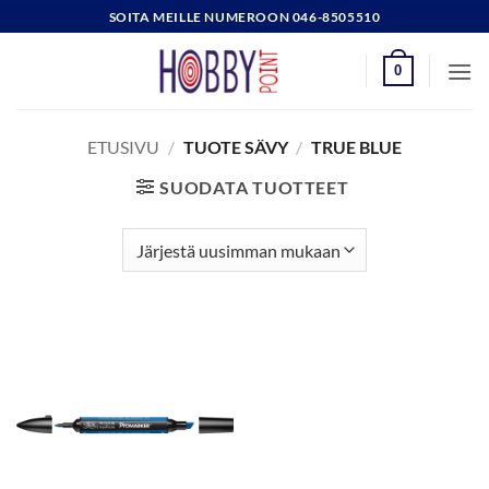
Skip
SOITA MEILLE NUMEROON 046-8505510
to
content
0
ETUSIVU
/
TUOTE SÄVY
/
TRUE BLUE
SUODATA TUOTTEET