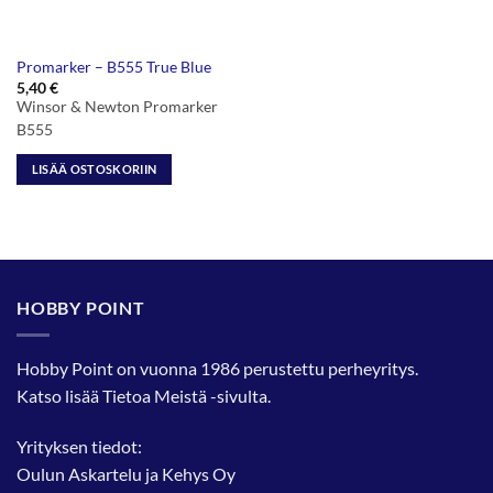
Promarker – B555 True Blue
5,40
€
Winsor & Newton Promarker
B555
LISÄÄ OSTOSKORIIN
HOBBY POINT
Hobby Point on vuonna 1986 perustettu perheyritys.
Katso lisää
Tietoa Meistä
-sivulta.
Yrityksen tiedot:
Oulun Askartelu ja Kehys Oy