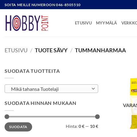
Skip
SOITA MEILLE NUMEROON 046-8505510
to
content
ETUSIVU
MYYMÄLÄ
VERKK
ETUSIVU
/
TUOTE SÄVY
/
TUMMANHARMAA
SUODATA TUOTTEITA
Mikä tahansa Tuotelaji
SUODATA HINNAN MUKAAN
VARA
Minimihinta
Maksimihinta
Hinta:
0 €
—
10 €
SUODATA