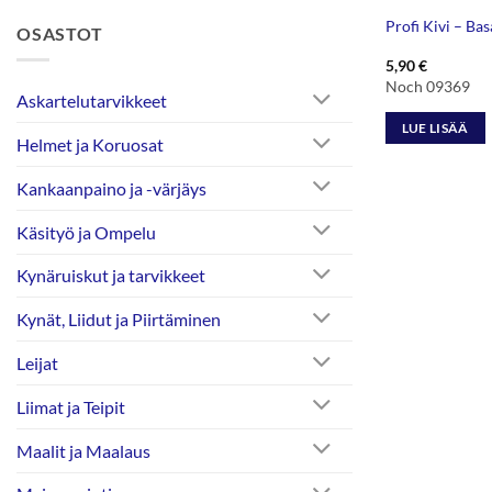
Profi Kivi – Basa
OSASTOT
5,90
€
Noch 09369
Askartelutarvikkeet
LUE LISÄÄ
Helmet ja Koruosat
Kankaanpaino ja -värjäys
Käsityö ja Ompelu
Kynäruiskut ja tarvikkeet
Kynät, Liidut ja Piirtäminen
Leijat
Liimat ja Teipit
Maalit ja Maalaus