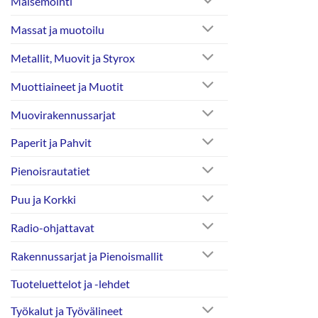
Maisemointi
Massat ja muotoilu
Metallit, Muovit ja Styrox
Muottiaineet ja Muotit
Muovirakennussarjat
Paperit ja Pahvit
Pienoisrautatiet
Puu ja Korkki
Radio-ohjattavat
Rakennussarjat ja Pienoismallit
Tuoteluettelot ja -lehdet
Työkalut ja Työvälineet