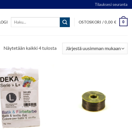
Tilauksesi seuranta
Etsi:
0
LOGI
OSTOSKORI /
0,00
€
Sorted
Näytetään kaikki 4 tulosta
by
latest