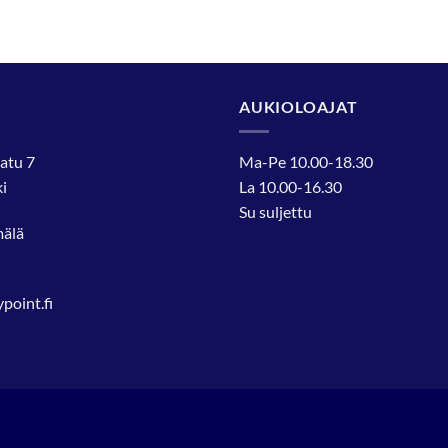
AUKIOLOAJAT
atu 7
Ma-Pe 10.00-18.30
i
La 10.00-16.30
Su suljettu
mälä
oint.fi