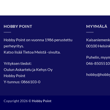
HOBBY POINT
MYYMÄLÄ
Hobby Point on vuonna 1986 perustettu
Kaisaniemenk
perheyritys.
00100 Helsink
Katso lisää
Tietoa Meistä
-sivulta.
Puhelin, myy
Yrityksen tiedot:
046-8505510
Oulun Askartelu ja Kehys Oy
hobby@hobbyp
Hobby Point
Y-tunnus: 0866103-0
Copyright 2026 ©
Hobby Point