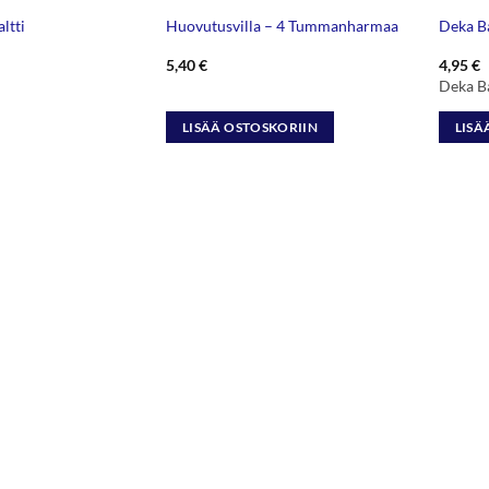
ltti
Huovutusvilla – 4 Tummanharmaa
Deka B
5,40
€
4,95
€
Deka B
LISÄÄ OSTOSKORIIN
LISÄ