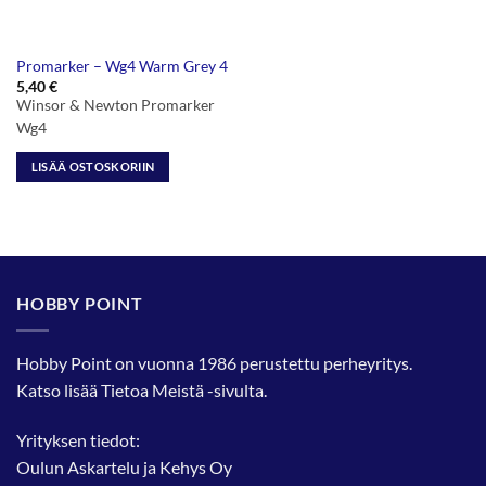
Promarker – Wg4 Warm Grey 4
5,40
€
Winsor & Newton Promarker
Wg4
LISÄÄ OSTOSKORIIN
HOBBY POINT
Hobby Point on vuonna 1986 perustettu perheyritys.
Katso lisää
Tietoa Meistä
-sivulta.
Yrityksen tiedot:
Oulun Askartelu ja Kehys Oy