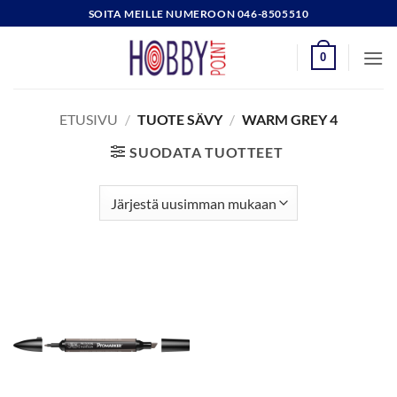
Skip
SOITA MEILLE NUMEROON 046-8505510
to
content
0
ETUSIVU
/
TUOTE SÄVY
/
WARM GREY 4
SUODATA TUOTTEET