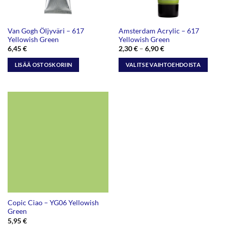
Van Gogh Öljyväri – 617
Amsterdam Acrylic – 617
Yellowish Green
Yellowish Green
Hintaluokka:
6,45
€
2,30
€
–
6,90
€
2,30 €
-
LISÄÄ OSTOSKORIIN
VALITSE VAIHTOEHDOISTA
6,90 €
Tällä
tuotteella
on
useampi
muunnelma.
Voit
tehdä
valinnat
tuotteen
sivulla.
Copic Ciao – YG06 Yellowish
Green
5,95
€