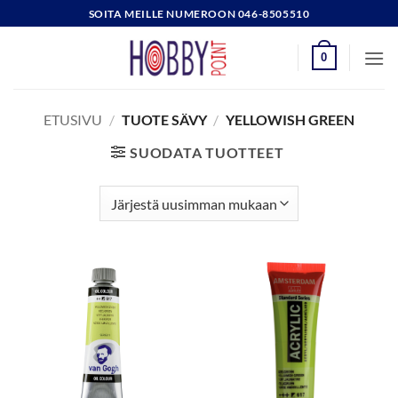
Skip
SOITA MEILLE NUMEROON 046-8505510
to
content
0
ETUSIVU
/
TUOTE SÄVY
/
YELLOWISH GREEN
SUODATA TUOTTEET