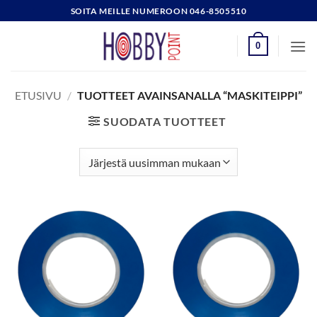
Skip
SOITA MEILLE NUMEROON 046-8505510
to
content
0
ETUSIVU
/
TUOTTEET AVAINSANALLA “MASKITEIPPI”
SUODATA TUOTTEET