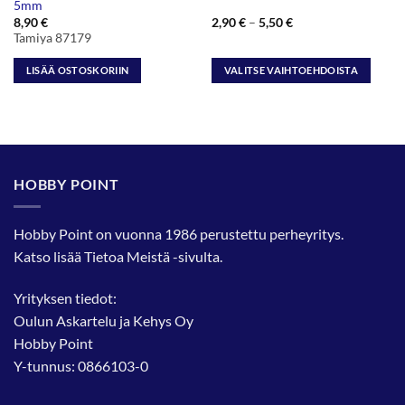
5mm
Hintaluokka:
8,90
€
2,90
€
–
5,50
€
2,90 €
Tamiya 87179
-
5,50 €
LISÄÄ OSTOSKORIIN
VALITSE VAIHTOEHDOISTA
Tällä
tuotteella
on
useampi
muunnelma.
HOBBY POINT
Voit
tehdä
valinnat
Hobby Point on vuonna 1986 perustettu perheyritys.
tuotteen
Katso lisää
Tietoa Meistä
-sivulta.
sivulla.
Yrityksen tiedot:
Oulun Askartelu ja Kehys Oy
Hobby Point
Y-tunnus: 0866103-0